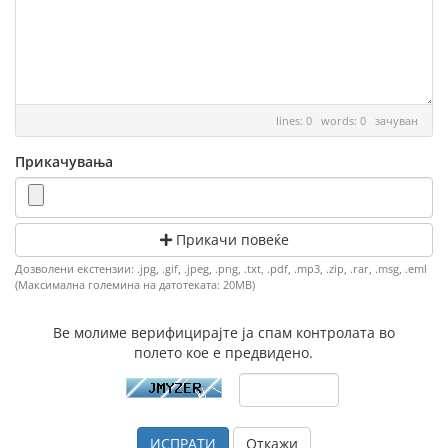
lines: 0 words: 0
зачуван
Прикачувања
Прикачи повеќе
Дозволени екстензии: .jpg, .gif, .jpeg, .png, .txt, .pdf, .mp3, .zip, .rar, .msg, .eml
(Максимална големина на датотеката: 20MB)
Ве молиме верифицирајте ја спам контролата во
полето кое е предвидено.
Откажи