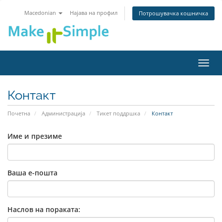
Macedonian
Најава на профил
Потрошувачка кошничка
Вклу
ја
нави
Контакт
Почетна
Администрација
Тикет поддршка
Контакт
Име и презиме
Ваша е-пошта
Наслов на пораката: