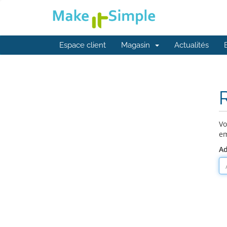
Espace client
Magasin
Actualités
R
Vo
em
Ad