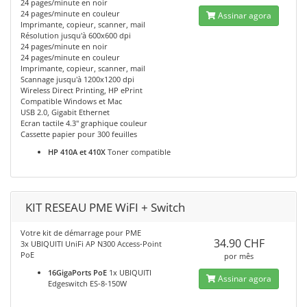
24 pages/minute en noir
24 pages/minute en couleur
Assinar agora
Imprimante, copieur, scanner, mail
Résolution jusqu'à 600x600 dpi
24 pages/minute en noir
24 pages/minute en couleur
Imprimante, copieur, scanner, mail
Scannage jusqu'à 1200x1200 dpi
Wireless Direct Printing, HP ePrint
Compatible Windows et Mac
USB 2.0, Gigabit Ethernet
Ecran tactile 4.3" graphique couleur
Cassette papier pour 300 feuilles
HP 410A et 410X
Toner compatible
KIT RESEAU PME WiFI + Switch
Votre kit de démarrage pour PME
34.90 CHF
3x UBIQUITI UniFi AP N300 Access-Point
PoE
por mês
16GigaPorts PoE
1x UBIQUITI
Assinar agora
Edgeswitch ES-8-150W