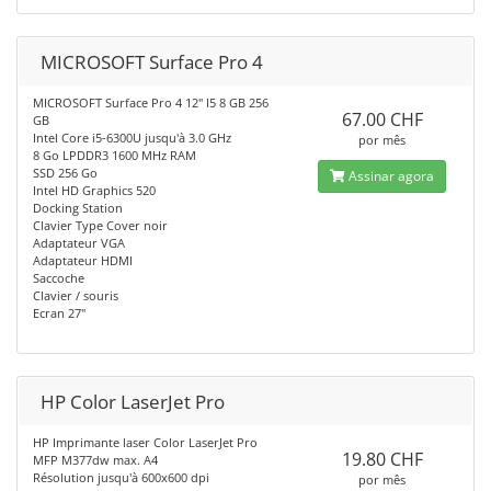
MICROSOFT Surface Pro 4
MICROSOFT Surface Pro 4 12" I5 8 GB 256
67.00 CHF
GB
Intel Core i5-6300U jusqu'à 3.0 GHz
por mês
8 Go LPDDR3 1600 MHz RAM
SSD 256 Go
Assinar agora
Intel HD Graphics 520
Docking Station
Clavier Type Cover noir
Adaptateur VGA
Adaptateur HDMI
Saccoche
Clavier / souris
Ecran 27"
HP Color LaserJet Pro
HP Imprimante laser Color LaserJet Pro
19.80 CHF
MFP M377dw max. A4
Résolution jusqu'à 600x600 dpi
por mês