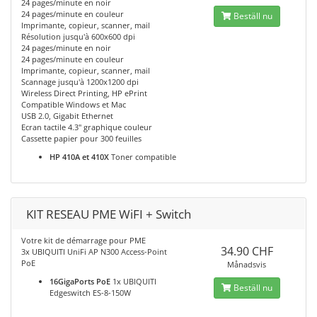
24 pages/minute en noir
24 pages/minute en couleur
Beställ nu
Imprimante, copieur, scanner, mail
Résolution jusqu'à 600x600 dpi
24 pages/minute en noir
24 pages/minute en couleur
Imprimante, copieur, scanner, mail
Scannage jusqu'à 1200x1200 dpi
Wireless Direct Printing, HP ePrint
Compatible Windows et Mac
USB 2.0, Gigabit Ethernet
Ecran tactile 4.3" graphique couleur
Cassette papier pour 300 feuilles
HP 410A et 410X
Toner compatible
KIT RESEAU PME WiFI + Switch
Votre kit de démarrage pour PME
34.90 CHF
3x UBIQUITI UniFi AP N300 Access-Point
PoE
Månadsvis
16GigaPorts PoE
1x UBIQUITI
Beställ nu
Edgeswitch ES-8-150W