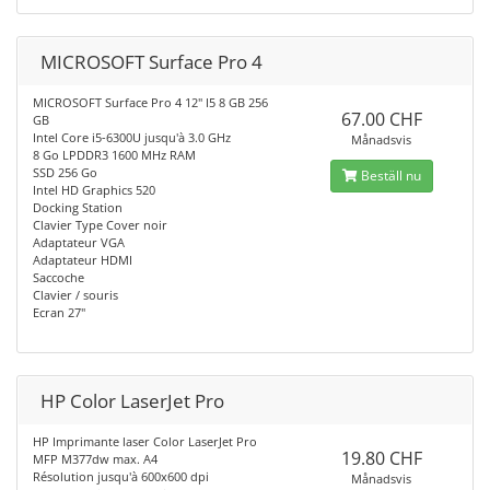
MICROSOFT Surface Pro 4
MICROSOFT Surface Pro 4 12" I5 8 GB 256
67.00 CHF
GB
Intel Core i5-6300U jusqu'à 3.0 GHz
Månadsvis
8 Go LPDDR3 1600 MHz RAM
SSD 256 Go
Beställ nu
Intel HD Graphics 520
Docking Station
Clavier Type Cover noir
Adaptateur VGA
Adaptateur HDMI
Saccoche
Clavier / souris
Ecran 27"
HP Color LaserJet Pro
HP Imprimante laser Color LaserJet Pro
19.80 CHF
MFP M377dw max. A4
Résolution jusqu'à 600x600 dpi
Månadsvis