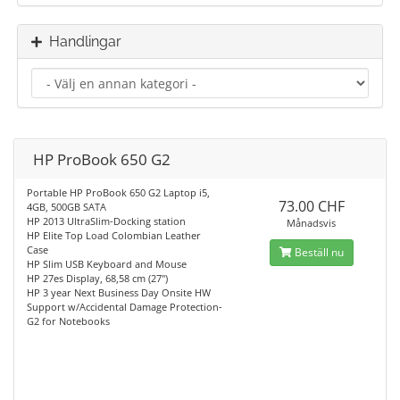
Handlingar
HP ProBook 650 G2
Portable HP ProBook 650 G2 Laptop i5,
73.00 CHF
4GB, 500GB SATA
HP 2013 UltraSlim-Docking station
Månadsvis
HP Elite Top Load Colombian Leather
Case
Beställ nu
HP Slim USB Keyboard and Mouse
HP 27es Display, 68,58 cm (27")
HP 3 year Next Business Day Onsite HW
Support w/Accidental Damage Protection-
G2 for Notebooks