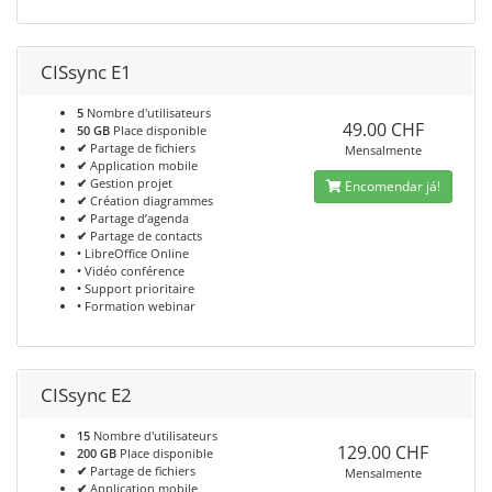
CISsync E1
5
Nombre d'utilisateurs
49.00 CHF
50 GB
Place disponible
✔
Partage de fichiers
Mensalmente
✔
Application mobile
✔
Gestion projet
Encomendar já!
✔
Création diagrammes
✔
Partage d’agenda
✔
Partage de contacts
•
LibreOffice Online
•
Vidéo conférence
•
Support prioritaire
•
Formation webinar
CISsync E2
15
Nombre d'utilisateurs
129.00 CHF
200 GB
Place disponible
✔
Partage de fichiers
Mensalmente
✔
Application mobile