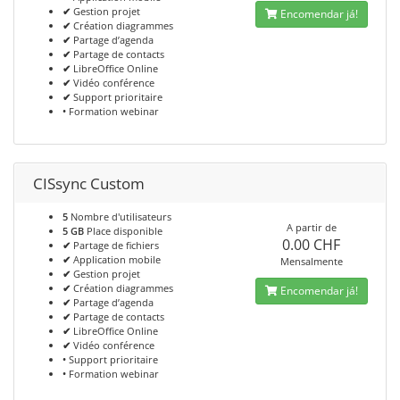
✔
Gestion projet
Encomendar já!
✔
Création diagrammes
✔
Partage d’agenda
✔
Partage de contacts
✔
LibreOffice Online
✔
Vidéo conférence
✔
Support prioritaire
•
Formation webinar
CISsync Custom
5
Nombre d'utilisateurs
A partir de
5 GB
Place disponible
0.00 CHF
✔
Partage de fichiers
✔
Application mobile
Mensalmente
✔
Gestion projet
✔
Création diagrammes
Encomendar já!
✔
Partage d’agenda
✔
Partage de contacts
✔
LibreOffice Online
✔
Vidéo conférence
•
Support prioritaire
•
Formation webinar