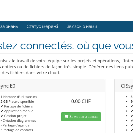
за знань
Статус мережі
Зв'язок з нами
tez connectés, où que vou
nisez le travail de votre équipe sur les projets et opérations, L’i
 entiers ou de fichiers de façon très simple. Générer des liens pub
 des fichiers dans votre cloud.
sync E0
CISs
1
Nombre d'utilisateurs
5
0.00 CHF
2 GB
Place disponible
5
✔
Partage de fichiers
✔
Application mobile
✔
Gestion projet
Замовити зараз
•
Création diagrammes
•
Partage d’agenda
•
Partage de contacts