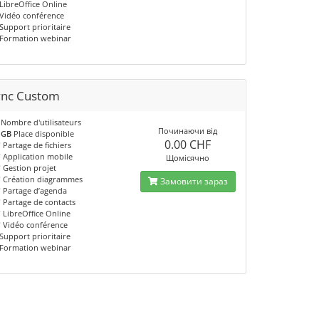
LibreOffice Online
Vidéo conférence
Support prioritaire
Formation webinar
ync Custom
Nombre d'utilisateurs
Починаючи від
 GB
Place disponible
0.00 CHF
✔
Partage de fichiers
✔
Application mobile
Щомісячно
✔
Gestion projet
✔
Création diagrammes
Замовити зараз
✔
Partage d’agenda
✔
Partage de contacts
✔
LibreOffice Online
✔
Vidéo conférence
Support prioritaire
Formation webinar