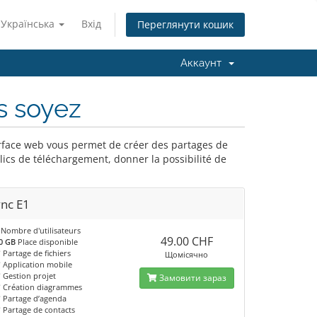
Українська
Вхід
Переглянути кошик
Аккаунт
s soyez
nterface web vous permet de créer des partages de
lics de téléchargement, donner la possibilité de
ync E1
Nombre d'utilisateurs
49.00 CHF
0 GB
Place disponible
✔
Partage de fichiers
Щомісячно
✔
Application mobile
✔
Gestion projet
Замовити зараз
✔
Création diagrammes
✔
Partage d’agenda
✔
Partage de contacts