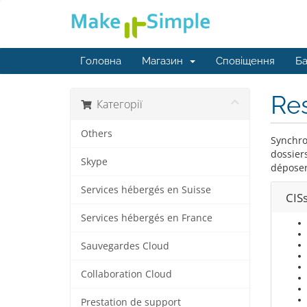
Головна
Магазин
Сповіщення
Ба
Res
Категорії
Others
Synchro
dossiers
Skype
déposer
Services hébergés en Suisse
CIS
Services hébergés en France
Sauvegardes Cloud
Collaboration Cloud
Prestation de support