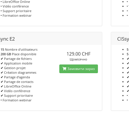
•
LibreOffice Online
•
•
Vidéo conférence
•
•
Support prioritaire
•
•
Formation webinar
•
sync E2
CISs
15
Nombre d'utilisateurs
5
129.00 CHF
200 GB
Place disponible
5
✔
Partage de fichiers
Щомісячно
✔
Application mobile
✔
Gestion projet
Замовити зараз
✔
Création diagrammes
✔
Partage d’agenda
✔
Partage de contacts
✔
LibreOffice Online
✔
Vidéo conférence
✔
Support prioritaire
•
•
Formation webinar
•