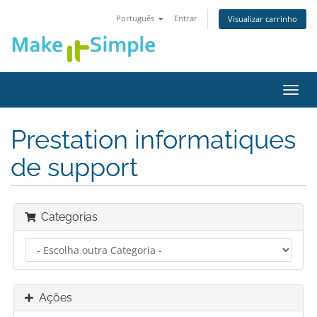
Português
Entrar
Visualizar carrinho
Alter
nave
Prestation informatiques
de support
Categorias
Ações