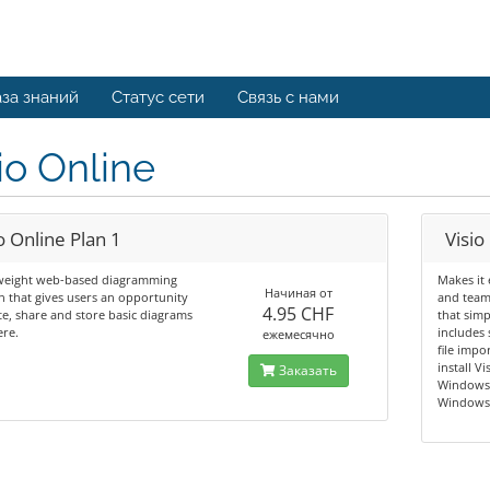
за знаний
Статус сети
Связь с нами
io Online
o Online Plan 1
Visio
tweight web-based diagramming
Makes it 
Начиная от
n that gives users an opportunity
and team
4.95 CHF
te, share and store basic diagrams
that simp
re.
includes
ежемесячно
file impo
install V
Заказать
Windows 
Windows