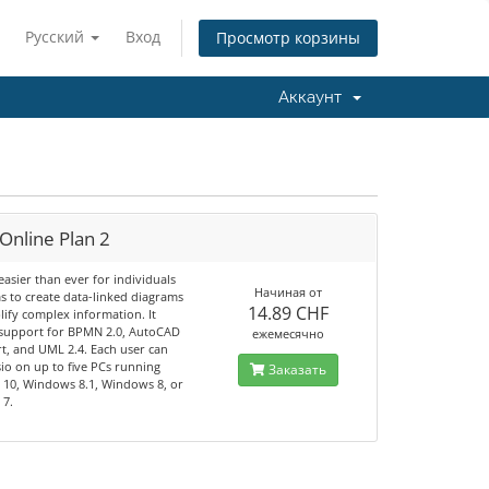
Русский
Вход
Просмотр корзины
Аккаунт
 Online Plan 2
easier than ever for individuals
Начиная от
s to create data-linked diagrams
14.89 CHF
lify complex information. It
 support for BPMN 2.0, AutoCAD
ежемесячно
rt, and UML 2.4. Each user can
isio on up to five PCs running
Заказать
10, Windows 8.1, Windows 8, or
 7.