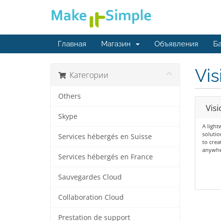
Главная
Магазин
Объявления
Ба
Vis
Категории
Others
Visi
Skype
A ligh
solutio
Services hébergés en Suisse
to crea
anywhe
Services hébergés en France
Sauvegardes Cloud
Collaboration Cloud
Prestation de support