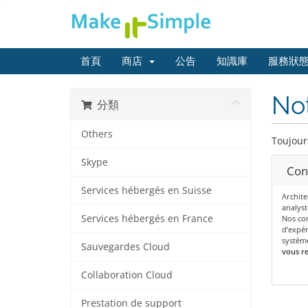
首頁
商店
公告
知識庫
服務狀
Not
分類
Others
Toujour
Skype
Con
Services hébergés en Suisse
Archite
analyst
Services hébergés en France
Nos con
d’expér
systèm
Sauvegardes Cloud
vous re
Collaboration Cloud
Prestation de support