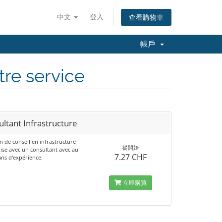
中文
登入
查看購物車
帳戶
tre service
ltant Infrastructure
n de conseil en infrastructure
從開始
ise avec un consultant avec au
7.27 CHF
ans d'expérience.
立即購買