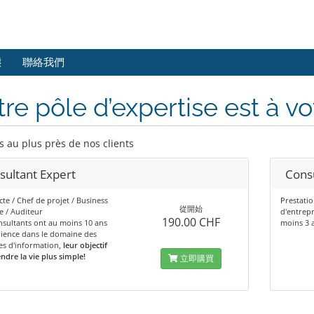
態
聯絡我們
re pôle d’expertise est à vo
s au plus près de nos clients
sultant Expert
Consu
cte / Chef de projet / Business
Prestatio
從開始
e / Auditeur
d'entrepr
190.00 CHF
sultants ont au moins 10 ans
moins 3 
ience dans le domaine des
es d'information,
leur objectif
ndre la vie plus simple!
立即購買