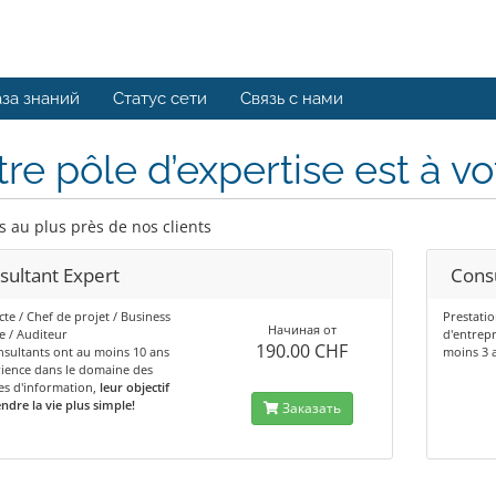
за знаний
Статус сети
Связь с нами
re pôle d’expertise est à vo
s au plus près de nos clients
sultant Expert
Consu
cte / Chef de projet / Business
Prestatio
Начиная от
e / Auditeur
d'entrepr
190.00 CHF
sultants ont au moins 10 ans
moins 3 
ience dans le domaine des
es d'information,
leur objectif
ndre la vie plus simple!
Заказать