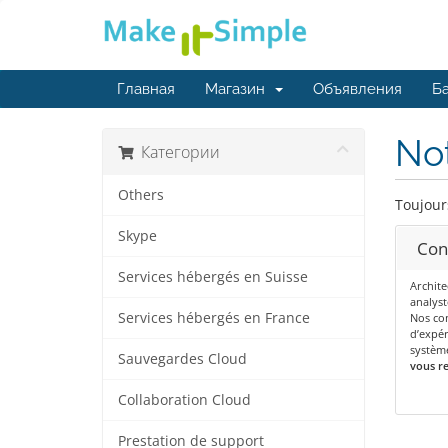
Главная
Магазин
Объявления
Ба
Not
Категории
Others
Toujour
Skype
Con
Services hébergés en Suisse
Archite
analyst
Services hébergés en France
Nos con
d’expér
systèm
Sauvegardes Cloud
vous re
Collaboration Cloud
Prestation de support