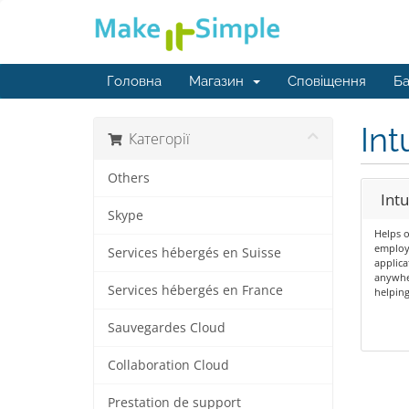
Головна
Магазин
Сповіщення
Ба
Int
Категорії
Others
Int
Skype
Helps o
employe
Services hébergés en Suisse
applica
anywher
Services hébergés en France
helping
Sauvegardes Cloud
Collaboration Cloud
Prestation de support