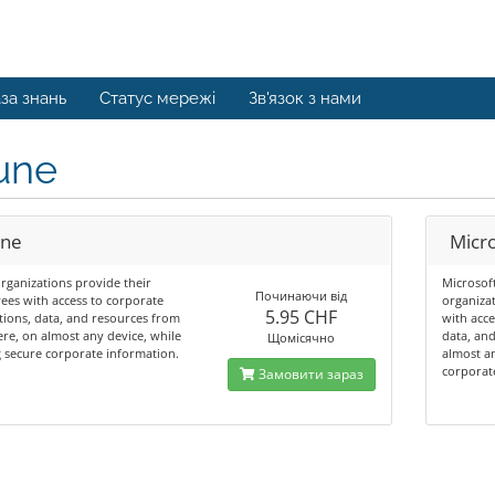
за знань
Статус мережі
Зв'язок з нами
une
une
Micro
rganizations provide their
Microsof
Починаючи від
es with access to corporate
organiza
5.95 CHF
tions, data, and resources from
with acce
e, on almost any device, while
data, an
Щомісячно
 secure corporate information.
almost an
corporat
Замовити зараз