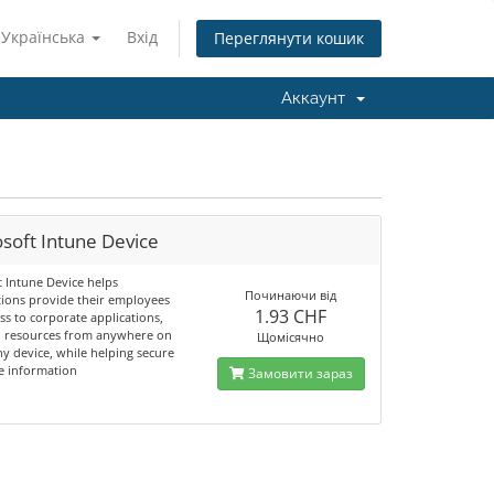
Українська
Вхід
Переглянути кошик
Аккаунт
soft Intune Device
t Intune Device helps
Починаючи від
tions provide their employees
1.93 CHF
ss to corporate applications,
d resources from anywhere on
Щомісячно
y device, while helping secure
e information
Замовити зараз