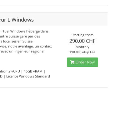
eur L Windows
virtuel Windows hébergé dans
Starting from
entre Suisse géré par des
290.00 CHF
s localisés en Suisse.
vice, notre avantage, un contact
Monthly
é avec un ingénieur régional
190.00 Setup Fee
Order Now
ation 2 vCPU | 16GB vRAM |
D | Licence Windows Standard