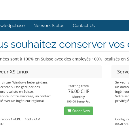
wledgebase
Network Status
Contact Us
s souhaitez conserver vos
nées sont à 100% en Suisse avec des employés 100% localisés en 
veur XS Linux
Serve
r virtuel Windows hébergé dans
Serveur 
Starting from
centre Suisse géré par des
un datac
76.00 CHF
urs localisés en Suisse.
ingénieur
ervice, notre avantage, un contact
Votre ser
Monthly
gié avec un ingénieur régional
privilégi
190.00 Setup Fee
Order Now
uration 1 vCPU | 1GB vRAM |
Configur
SD
80GB SS