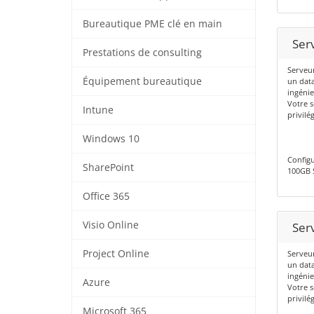
Bureautique PME clé en main
Ser
Prestations de consulting
Serveu
Équipement bureautique
un data
ingénie
Votre s
Intune
privilé
Windows 10
Config
SharePoint
100GB 
Office 365
Visio Online
Ser
Project Online
Serveu
un data
ingénie
Azure
Votre s
privilé
Microsoft 365