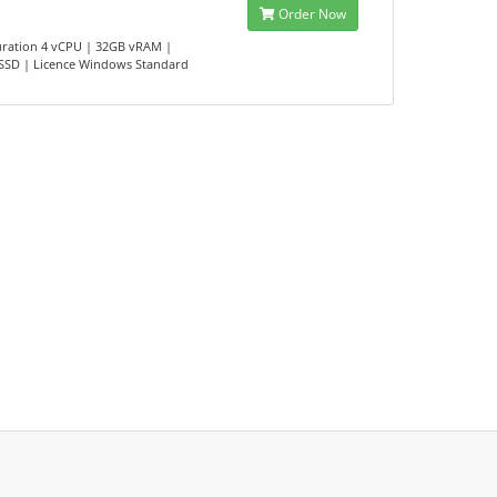
Order Now
uration 4 vCPU | 32GB vRAM |
SSD | Licence Windows Standard