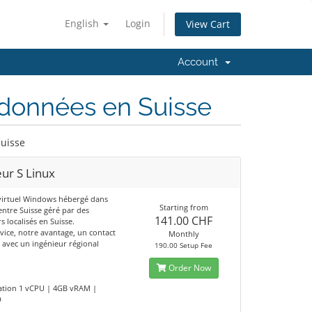
English
Login
View Cart
Account
 données en Suisse
Suisse
ur S Linux
virtuel Windows hébergé dans
Starting from
entre Suisse géré par des
141.00 CHF
s localisés en Suisse.
vice, notre avantage, un contact
Monthly
é avec un ingénieur régional
190.00 Setup Fee
Order Now
ation 1 vCPU | 4GB vRAM |
D