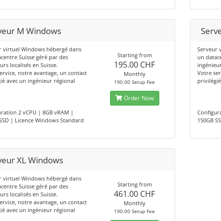
veur M Windows
Serv
r virtuel Windows hébergé dans
Serveur 
Starting from
centre Suisse géré par des
un datac
195.00 CHF
urs localisés en Suisse.
ingénieur
ervice, notre avantage, un contact
Votre ser
Monthly
gié avec un ingénieur régional
privilégi
190.00 Setup Fee
Order Now
uration 2 vCPU | 8GB vRAM |
Configur
SSD | Licence Windows Standard
150GB SS
veur XL Windows
r virtuel Windows hébergé dans
Starting from
centre Suisse géré par des
461.00 CHF
urs localisés en Suisse.
ervice, notre avantage, un contact
Monthly
gié avec un ingénieur régional
190.00 Setup Fee