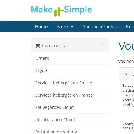
Home
Store
Announcements
Kno
Vou
Categories
Others
Vos don
Skype
Ser
Services hébergés en Suisse
Serveu
un data
Services hébergés en France
ingénie
Votre s
privilé
Sauvegardes Cloud
Collaboration Cloud
Config
10GB S
Prestation de support