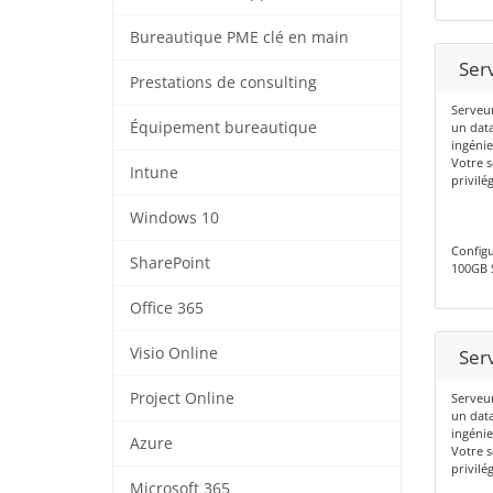
Bureautique PME clé en main
Ser
Prestations de consulting
Serveu
Équipement bureautique
un data
ingénie
Votre s
Intune
privilé
Windows 10
Config
SharePoint
100GB 
Office 365
Visio Online
Ser
Project Online
Serveu
un data
ingénie
Azure
Votre s
privilé
Microsoft 365