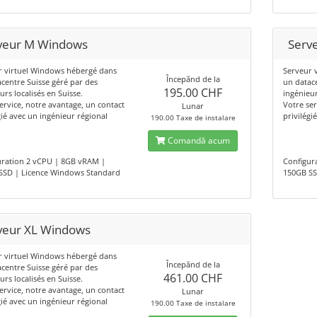
veur M Windows
Serv
r virtuel Windows hébergé dans
Serveur 
Începănd de la
centre Suisse géré par des
un datac
195.00 CHF
urs localisés en Suisse.
ingénieur
ervice, notre avantage, un contact
Votre ser
Lunar
gié avec un ingénieur régional
privilégi
190.00 Taxe de instalare
Comandă acum
uration 2 vCPU | 8GB vRAM |
Configur
SSD | Licence Windows Standard
150GB SS
veur XL Windows
r virtuel Windows hébergé dans
Începănd de la
centre Suisse géré par des
461.00 CHF
urs localisés en Suisse.
ervice, notre avantage, un contact
Lunar
gié avec un ingénieur régional
190.00 Taxe de instalare