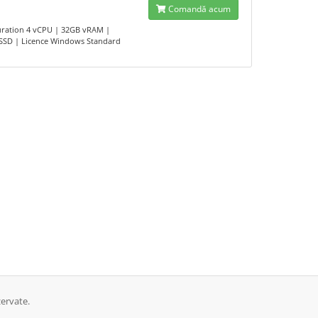
Comandă acum
uration 4 vCPU | 32GB vRAM |
SSD | Licence Windows Standard
ervate.