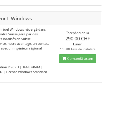
eur L Windows
virtuel Windows hébergé dans
Începănd de la
entre Suisse géré par des
290.00 CHF
s localisés en Suisse.
vice, notre avantage, un contact
Lunar
é avec un ingénieur régional
190.00 Taxe de instalare
Comandă acum
ation 2 vCPU | 16GB vRAM |
D | Licence Windows Standard