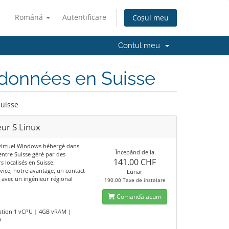
Română
Autentificare
Coșul meu
Contul meu
 données en Suisse
Suisse
ur S Linux
virtuel Windows hébergé dans
Începănd de la
entre Suisse géré par des
141.00 CHF
s localisés en Suisse.
vice, notre avantage, un contact
Lunar
é avec un ingénieur régional
190.00 Taxe de instalare
Comandă acum
ation 1 vCPU | 4GB vRAM |
D