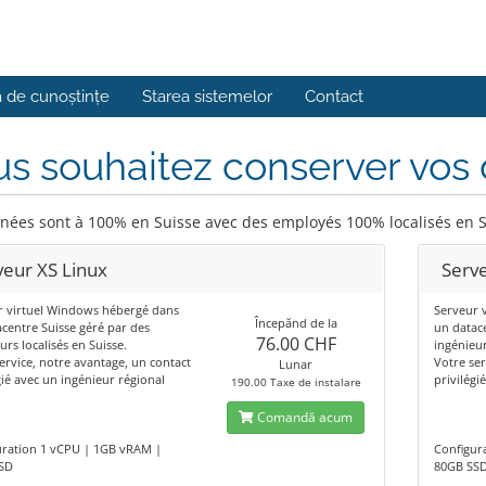
a de cunoștințe
Starea sistemelor
Contact
s souhaitez conserver vos
nées sont à 100% en Suisse avec des employés 100% localisés en 
veur XS Linux
Serve
r virtuel Windows hébergé dans
Serveur 
Începănd de la
centre Suisse géré par des
un datac
76.00 CHF
urs localisés en Suisse.
ingénieur
ervice, notre avantage, un contact
Votre ser
Lunar
gié avec un ingénieur régional
privilégi
190.00 Taxe de instalare
Comandă acum
uration 1 vCPU | 1GB vRAM |
Configur
SD
80GB SS