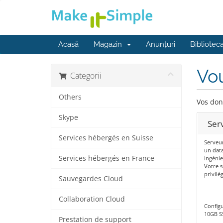
Acasă
Magazin
Anunțuri
Bibliotec
Vou
Categorii
Others
Vos don
Skype
Ser
Services hébergés en Suisse
Serveu
un data
Services hébergés en France
ingénie
Votre s
privilé
Sauvegardes Cloud
Collaboration Cloud
Config
10GB S
Prestation de support