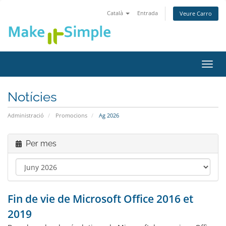
Català
Entrada
Veure Carro
Canv
la
nave
Notícies
Administració
Promocions
Ag 2026
Per mes
Fin de vie de Microsoft Office 2016 et
2019