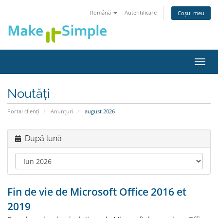
Română
Autentificare
Coșul meu
Navi
Toggl
Noutăți
Portal clienți
Anunțuri
august 2026
După lună
Fin de vie de Microsoft Office 2016 et
2019