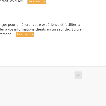
tif. Voici les ...
Leia mais... »
ue pour améliorer votre expérience et faciliter la
er à vos informations clients en un seul clic. Suivre
tement ...
Leia mais... »