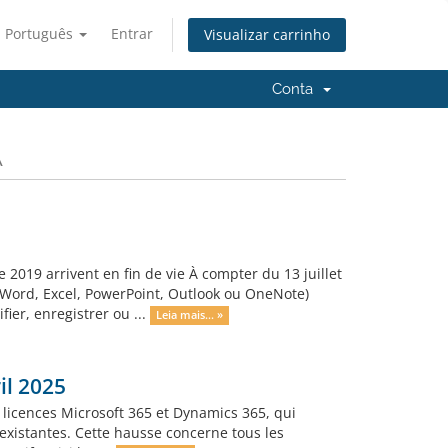
Português
Entrar
Visualizar carrinho
Conta
A
e 2019 arrivent en fin de vie À compter du 13 juillet
 (Word, Excel, PowerPoint, Outlook ou OneNote)
ier, enregistrer ou ...
Leia mais... »
il 2025
 licences Microsoft 365 et Dynamics 365, qui
 existantes. Cette hausse concerne tous les