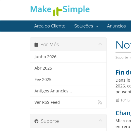
Área do Cliente
Soluções
Anúncios
No
Por Mês
Junho 2026
Suporte
Abr 2025
Fin d
Fev 2025
Dans le 
2026, c
Antigos Anuncios...
peuvent 
16º Ju
Ver RSS Feed
Chang
Suporte
Microso
entrera 