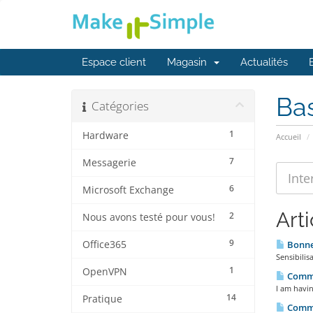
Espace client
Magasin
Actualités
Ba
Catégories
1
Hardware
Accueil
7
Messagerie
6
Microsoft Exchange
Arti
2
Nous avons testé pour vous!
9
Office365
Bonnes
Sensibilis
1
OpenVPN
Commen
I am havin
14
Pratique
Commen