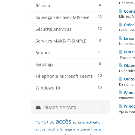
Une mise à
4
Réseau
Connex
12
Microsoft 
Sauvegardes avec MISsave
Créer 
12
Sécurité Antivirus
Créer une 
Le con
3
Services MAKE-IT-SIMPLE
Une mise 
Moteur
11
Support
Depuis pe
0
Synology
Obteni
La dernièr
10
Téléphonie Microsoft Teams
Oultoo
De nombre
16
Windows 10
Window
Windows 7
Window
Nuage de tags
Après vous
accès
4G
4G+
5G
acronis
activation
activer
adsl
affichage
analyse antivirus