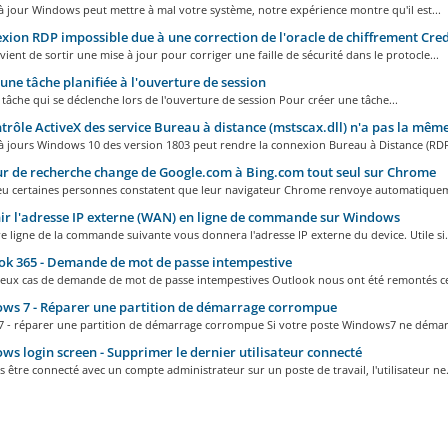
 jour Windows peut mettre à mal votre système, notre expérience montre qu'il est...
ion RDP impossible due à une correction de l'oracle de chiffrement Cre
vient de sortir une mise à jour pour corriger une faille de sécurité dans le protocle...
une tâche planifiée à l'ouverture de session
tâche qui se déclenche lors de l'ouverture de session Pour créer une tâche...
trôle ActiveX des service Bureau à distance (mstscax.dll) n'a pas la mêm
à jours Windows 10 des version 1803 peut rendre la connexion Bureau à Distance (RDP)
 de recherche change de Google.com à Bing.com tout seul sur Chrome
u certaines personnes constatent que leur navigateur Chrome renvoye automatiqueme
r l'adresse IP externe (WAN) en ligne de commande sur Windows
e ligne de la commande suivante vous donnera l'adresse IP externe du device. Utile si.
k 365 - Demande de mot de passe intempestive
ux cas de demande de mot de passe intempestives Outlook nous ont été remontés ces
s 7 - Réparer une partition de démarrage corrompue
 - réparer une partition de démarrage corrompue Si votre poste Windows7 ne démarr
s login screen - Supprimer le dernier utilisateur connecté
 être connecté avec un compte administrateur sur un poste de travail, l'utilisateur ne.