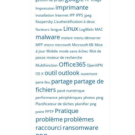
imprimante
Impression
installation
Internet
IPP
IPPS
jpeg
Kaspersky
L’authentification à deux
Linux
facteurs
langue
LogMeIn
MAC
malware
melani
menu démarrer
MFP
micro
microsoft
Microsoft KB
Mise
à jour
Mobile
mode sans échec
Mot de
passe
moteur de recherche
Office365
Multifonction
OpenVPN
outil
outlook
OS X
ouverture
partage
partage de
pare-feu
fichiers
pavé numérique
performance
périphériques
photos
ping
Planificateur de tâches
planifier
png
Pratique
point
PPTP
problème
problèmes
raccourci
ransomware