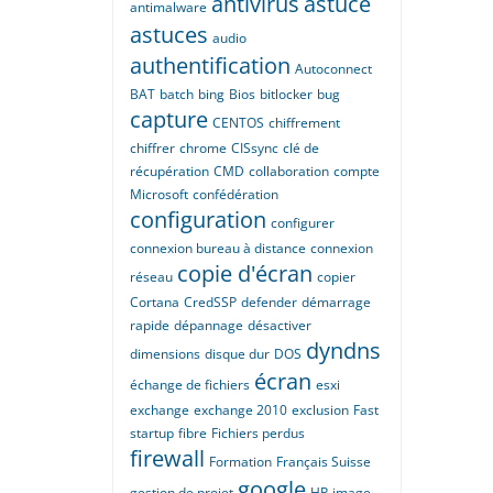
antivirus
astuce
antimalware
astuces
audio
authentification
Autoconnect
BAT
batch
bing
Bios
bitlocker
bug
capture
CENTOS
chiffrement
chiffrer
chrome
CISsync
clé de
récupération
CMD
collaboration
compte
Microsoft
confédération
configuration
configurer
connexion bureau à distance
connexion
copie d'écran
réseau
copier
Cortana
CredSSP
defender
démarrage
rapide
dépannage
désactiver
dyndns
dimensions
disque dur
DOS
écran
échange de fichiers
esxi
exchange
exchange 2010
exclusion
Fast
startup
fibre
Fichiers perdus
firewall
Formation
Français Suisse
google
gestion de projet
HP
image