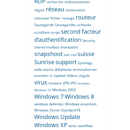
RDP
recherche
redimensionner
réseau
région
restauration
routeur
retrouver fichier
routage
Sauvegarde
Sauvegardes
schtasks
second facteur
scintillant
script
d’authentification
Security
shared mailbox
sharepoint
snapshoot
suisse
son
ssd
Sunrise
support
Synology
taille
teams
téléphonie
terminalserver
transfert
ts
Update
Vidéos
virgule
virus
vmware
VPN
VPS
windows
Windows 2003
Windows 10
Windows 7
Windows 8
windows defender
Windows essentials
Windows Server Standard FE
Windows Update
Windows XP
wmic
workflow