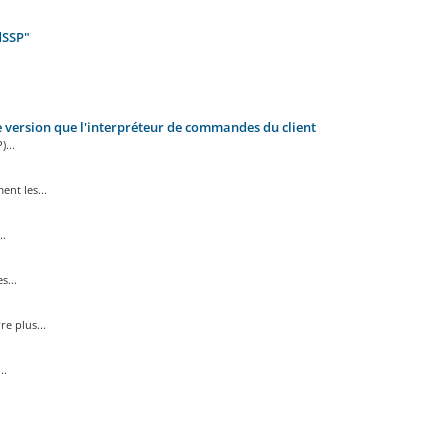
dSSP"
e version que l'interpréteur de commandes du client
...
nt les...
..
...
e plus...
..