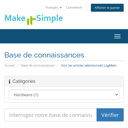
Français
Connexion
Afficher le panier
Bascu
la
navig
Base de connaissances
Accueil
Base de connaissances
Voir les articles sélectionnés LogMeIn
Catégories