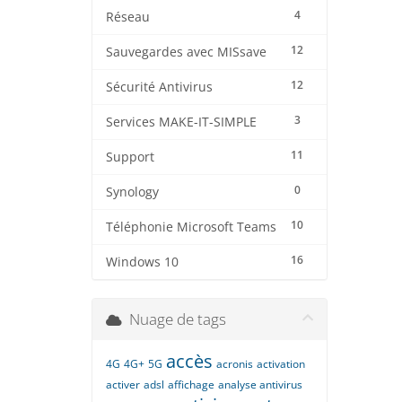
4
Réseau
12
Sauvegardes avec MISsave
12
Sécurité Antivirus
3
Services MAKE-IT-SIMPLE
11
Support
0
Synology
10
Téléphonie Microsoft Teams
16
Windows 10
Nuage de tags
accès
4G
4G+
5G
acronis
activation
activer
adsl
affichage
analyse antivirus