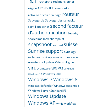
RDP
recherche
redimensionner
réseau
région
restauration
routeur
retrouver fichier
routage
Sauvegarde
Sauvegardes
schtasks
second facteur
scintillant
script
d’authentification
Security
shared mailbox
sharepoint
snapshoot
suisse
son
ssd
Sunrise
support
Synology
taille
teams
téléphonie
terminalserver
transfert
ts
Update
Vidéos
virgule
virus
vmware
VPN
VPS
windows
Windows 2003
Windows 10
Windows 7
Windows 8
windows defender
Windows essentials
Windows Server Standard FE
Windows Update
Windows XP
wmic
workflow