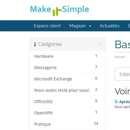
Espace client
Magasin
Actualités
Ba
Catégories
1
Hardware
Accueil
7
Messagerie
6
Microsoft Exchange
Voir
2
Nous avons testé pour vous!
9
Office365
Après 
Souci aprè
1
OpenVPN
14
Pratique