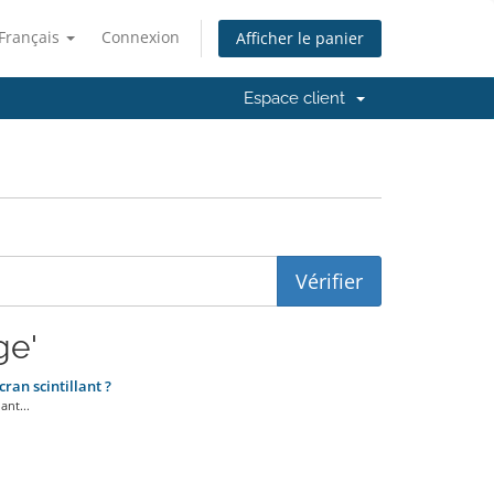
Français
Connexion
Afficher le panier
Espace client
ge'
an scintillant ?
ant...