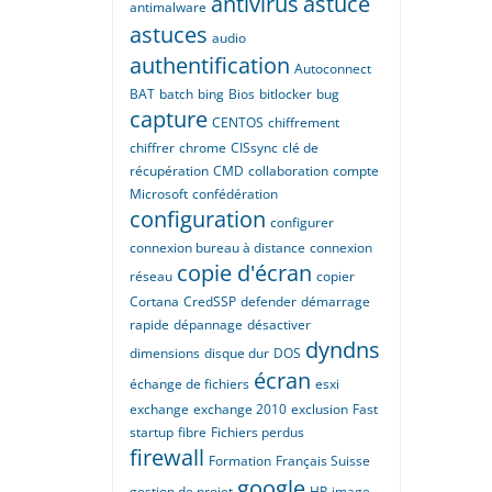
antivirus
astuce
antimalware
astuces
audio
authentification
Autoconnect
BAT
batch
bing
Bios
bitlocker
bug
capture
CENTOS
chiffrement
chiffrer
chrome
CISsync
clé de
récupération
CMD
collaboration
compte
Microsoft
confédération
configuration
configurer
connexion bureau à distance
connexion
copie d'écran
réseau
copier
Cortana
CredSSP
defender
démarrage
rapide
dépannage
désactiver
dyndns
dimensions
disque dur
DOS
écran
échange de fichiers
esxi
exchange
exchange 2010
exclusion
Fast
startup
fibre
Fichiers perdus
firewall
Formation
Français Suisse
google
gestion de projet
HP
image