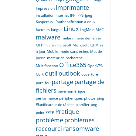
imprimante
Impression
installation
Internet
IPP
IPPS
jpeg
Kaspersky
L’authentification à deux
Linux
facteurs
langue
LogMeIn
MAC
malware
melani
menu démarrer
MFP
micro
microsoft
Microsoft KB
Mise
à jour
Mobile
mode sans échec
Mot de
passe
moteur de recherche
Office365
Multifonction
OpenVPN
outil
outlook
OS X
ouverture
partage
partage de
pare-feu
fichiers
pavé numérique
performance
périphériques
photos
ping
Planificateur de tâches
planifier
png
Pratique
point
PPTP
problème
problèmes
raccourci
ransomware