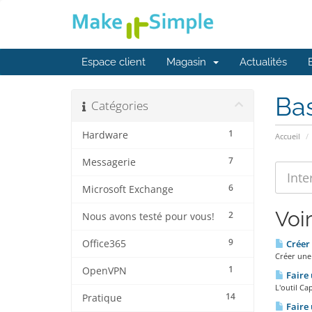
Espace client
Magasin
Actualités
Ba
Catégories
1
Hardware
Accueil
7
Messagerie
6
Microsoft Exchange
Voi
2
Nous avons testé pour vous!
9
Office365
Créer 
Créer une 
1
OpenVPN
Faire 
L'outil Ca
14
Pratique
Faire 