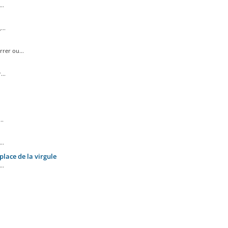
..
...
rer ou...
...
..
..
place de la virgule
..