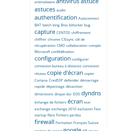
antivirus
astuce
antimalware
astuces
audio
authentification
Autoconnect
BAT
batch
bing
Bios
bitlocker
bug
capture
CENTOS
chiffrement
chiffrer
chrome
CISsync
clé de
récupération
CMD
collaboration
compte
Microsoft
confédération
configuration
configurer
connexion bureau à distance
connexion
copie d'écran
réseau
copier
Cortana
CredSSP
defender
démarrage
rapide
dépannage
désactiver
dyndns
dimensions
disque dur
DOS
écran
échange de fichiers
esxi
exchange
exchange 2010
exclusion
Fast
startup
fibre
Fichiers perdus
firewall
Formation
Français Suisse
google
gestion de projet
HP
image