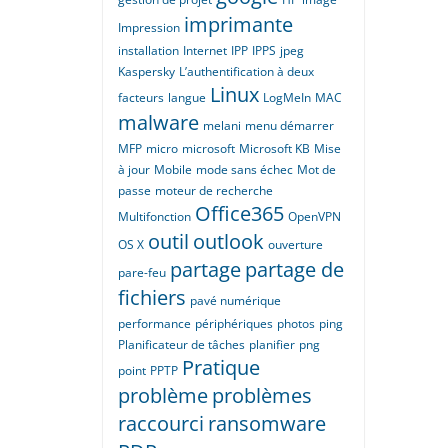
imprimante
Impression
installation
Internet
IPP
IPPS
jpeg
Kaspersky
L’authentification à deux
Linux
facteurs
langue
LogMeIn
MAC
malware
melani
menu démarrer
MFP
micro
microsoft
Microsoft KB
Mise
à jour
Mobile
mode sans échec
Mot de
passe
moteur de recherche
Office365
Multifonction
OpenVPN
outil
outlook
OS X
ouverture
partage
partage de
pare-feu
fichiers
pavé numérique
performance
périphériques
photos
ping
Planificateur de tâches
planifier
png
Pratique
point
PPTP
problème
problèmes
raccourci
ransomware