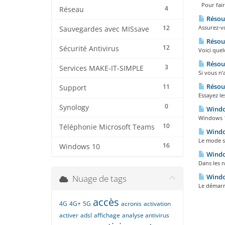
Pour faire
4
Réseau
Résou
12
Assurez-vo
Sauvegardes avec MISsave
Résou
12
Sécurité Antivirus
Voici que
Résoud
3
Services MAKE-IT-SIMPLE
Si vous n’
Résoud
11
Support
Essayez le
0
Synology
Windo
Windows 10
10
Téléphonie Microsoft Teams
Windo
Le mode s
16
Windows 10
Window
Dans les n
Window
Nuage de tags
Le démarra
accès
4G
4G+
5G
acronis
activation
activer
adsl
affichage
analyse antivirus