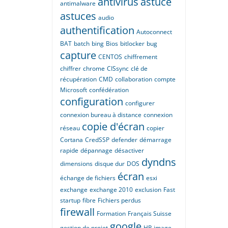
antivirus
astuce
antimalware
astuces
audio
authentification
Autoconnect
BAT
batch
bing
Bios
bitlocker
bug
capture
CENTOS
chiffrement
chiffrer
chrome
CISsync
clé de
récupération
CMD
collaboration
compte
Microsoft
confédération
configuration
configurer
connexion bureau à distance
connexion
copie d'écran
réseau
copier
Cortana
CredSSP
defender
démarrage
rapide
dépannage
désactiver
dyndns
dimensions
disque dur
DOS
écran
échange de fichiers
esxi
exchange
exchange 2010
exclusion
Fast
startup
fibre
Fichiers perdus
firewall
Formation
Français Suisse
google
gestion de projet
HP
image