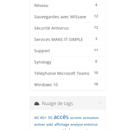
4
Réseau
12
Sauvegardes avec MISsave
12
Sécurité Antivirus
3
Services MAKE-IT-SIMPLE
11
Support
0
Synology
10
Téléphonie Microsoft Teams
16
Windows 10
Nuage de tags
accès
4G
4G+
5G
acronis
activation
activer
adsl
affichage
analyse antivirus