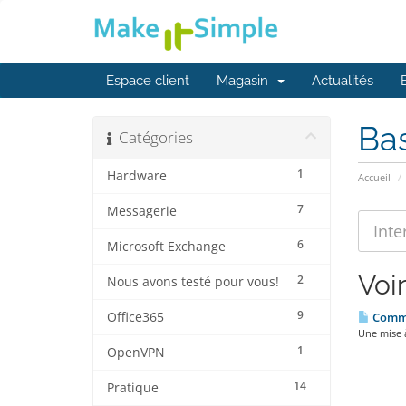
Espace client
Magasin
Actualités
Ba
Catégories
1
Hardware
Accueil
7
Messagerie
6
Microsoft Exchange
Voir
2
Nous avons testé pour vous!
9
Office365
Commen
Une mise à
1
OpenVPN
14
Pratique