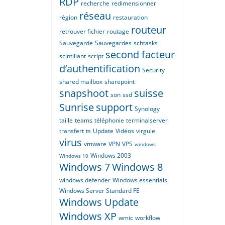
RDP
recherche
redimensionner
réseau
région
restauration
routeur
retrouver fichier
routage
Sauvegarde
Sauvegardes
schtasks
second facteur
scintillant
script
d’authentification
Security
shared mailbox
sharepoint
snapshoot
suisse
son
ssd
Sunrise
support
Synology
taille
teams
téléphonie
terminalserver
transfert
ts
Update
Vidéos
virgule
virus
vmware
VPN
VPS
windows
Windows 2003
Windows 10
Windows 7
Windows 8
windows defender
Windows essentials
Windows Server Standard FE
Windows Update
Windows XP
wmic
workflow