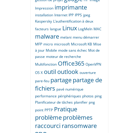
imprimante
Impression
installation
Internet
IPP
IPPS
jpeg
Kaspersky
L’authentification à deux
Linux
facteurs
langue
LogMeIn
MAC
malware
melani
menu démarrer
MFP
micro
microsoft
Microsoft KB
Mise
à jour
Mobile
mode sans échec
Mot de
passe
moteur de recherche
Office365
Multifonction
OpenVPN
outil
outlook
OS X
ouverture
partage
partage de
pare-feu
fichiers
pavé numérique
performance
périphériques
photos
ping
Planificateur de tâches
planifier
png
Pratique
point
PPTP
problème
problèmes
raccourci
ransomware