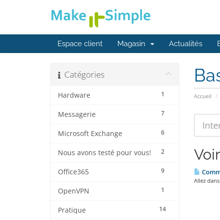
Espace client
Magasin
Actualités
Ba
Catégories
1
Hardware
Accueil
7
Messagerie
6
Microsoft Exchange
Voir
2
Nous avons testé pour vous!
9
Office365
Commen
Allez dans
1
OpenVPN
14
Pratique