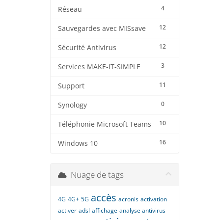
4
Réseau
12
Sauvegardes avec MISsave
12
Sécurité Antivirus
3
Services MAKE-IT-SIMPLE
11
Support
0
Synology
10
Téléphonie Microsoft Teams
16
Windows 10
Nuage de tags
accès
4G
4G+
5G
acronis
activation
activer
adsl
affichage
analyse antivirus