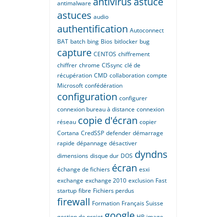
antivirus
astuce
antimalware
astuces
audio
authentification
Autoconnect
BAT
batch
bing
Bios
bitlocker
bug
capture
CENTOS
chiffrement
chiffrer
chrome
CISsync
clé de
récupération
CMD
collaboration
compte
Microsoft
confédération
configuration
configurer
connexion bureau à distance
connexion
copie d'écran
réseau
copier
Cortana
CredSSP
defender
démarrage
rapide
dépannage
désactiver
dyndns
dimensions
disque dur
DOS
écran
échange de fichiers
esxi
exchange
exchange 2010
exclusion
Fast
startup
fibre
Fichiers perdus
firewall
Formation
Français Suisse
google
gestion de projet
HP
image