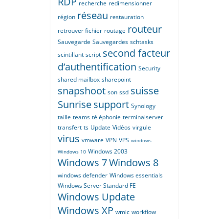
RDP
recherche
redimensionner
réseau
région
restauration
routeur
retrouver fichier
routage
Sauvegarde
Sauvegardes
schtasks
second facteur
scintillant
script
d’authentification
Security
shared mailbox
sharepoint
snapshoot
suisse
son
ssd
Sunrise
support
Synology
taille
teams
téléphonie
terminalserver
transfert
ts
Update
Vidéos
virgule
virus
vmware
VPN
VPS
windows
Windows 2003
Windows 10
Windows 7
Windows 8
windows defender
Windows essentials
Windows Server Standard FE
Windows Update
Windows XP
wmic
workflow