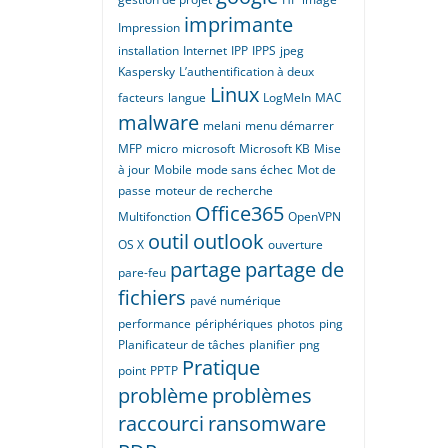
imprimante
Impression
installation
Internet
IPP
IPPS
jpeg
Kaspersky
L’authentification à deux
Linux
facteurs
langue
LogMeIn
MAC
malware
melani
menu démarrer
MFP
micro
microsoft
Microsoft KB
Mise
à jour
Mobile
mode sans échec
Mot de
passe
moteur de recherche
Office365
Multifonction
OpenVPN
outil
outlook
OS X
ouverture
partage
partage de
pare-feu
fichiers
pavé numérique
performance
périphériques
photos
ping
Planificateur de tâches
planifier
png
Pratique
point
PPTP
problème
problèmes
raccourci
ransomware