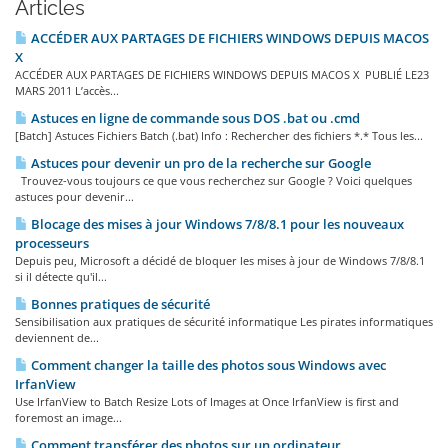
Articles
ACCÉDER AUX PARTAGES DE FICHIERS WINDOWS DEPUIS MACOS
X
ACCÉDER AUX PARTAGES DE FICHIERS WINDOWS DEPUIS MACOS X PUBLIÉ LE23
MARS 2011 L’accès...
Astuces en ligne de commande sous DOS .bat ou .cmd
[Batch] Astuces Fichiers Batch (.bat) Info : Rechercher des fichiers *.* Tous les...
Astuces pour devenir un pro de la recherche sur Google
Trouvez-vous toujours ce que vous recherchez sur Google ? Voici quelques
astuces pour devenir...
Blocage des mises à jour Windows 7/8/8.1 pour les nouveaux
processeurs
Depuis peu, Microsoft a décidé de bloquer les mises à jour de Windows 7/8/8.1
si il détecte qu'il...
Bonnes pratiques de sécurité
Sensibilisation aux pratiques de sécurité informatique Les pirates informatiques
deviennent de...
Comment changer la taille des photos sous Windows avec
IrfanView
Use IrfanView to Batch Resize Lots of Images at Once IrfanView is first and
foremost an image...
Comment transférer des photos sur un ordinateur